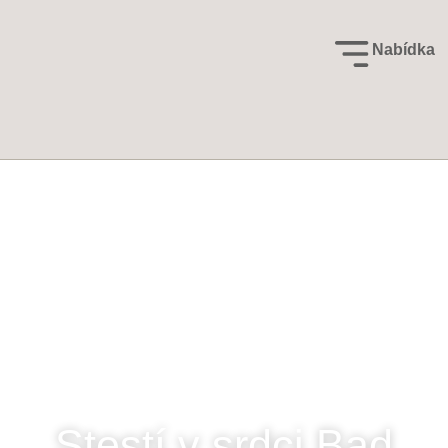
Nabídka
Bytový dům Bavaria An
der Therme 1
Stestí v srdci Bad