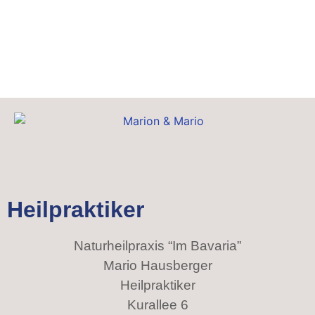
Email
Heilpraktiker
Name
Naturheilpraxis “Im Bavaria”
DSGVO
Mario Hausberger
Heilpraktiker
Kurallee 6