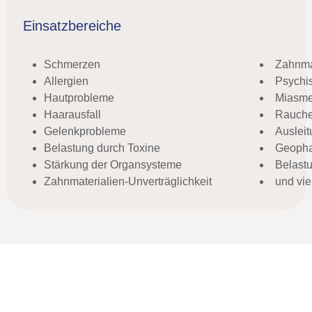
Einsatzbereiche
Schmerzen
Zahnmat
Allergien
Psychi
Hautprobleme
Miasm
Haarausfall
Rauche
Gelenkprobleme
Ausleit
Belastung durch Toxine
Geopha
Stärkung der Organsysteme
Belast
Zahnmaterialien-Unverträglichkeit
und vi