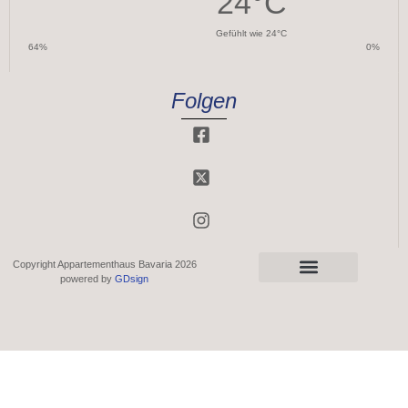
24
°C
Gefühlt wie
24
°C
64
%
0
%
Folgen
Copyright Appartementhaus Bavaria 2026
powered by
GDsign
Privatsphäre-Einstellungen ändern